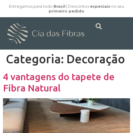
Entregamos para todo
Brasil
| Descontos
especiais
no seu
primeiro pedido
Categoria:
Decoração
4 vantagens do tapete de
Fibra Natural