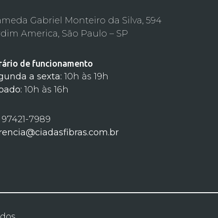
ameda Gabriel Monteiro da Silva, 594
rdim America, São Paulo – SP
rário de funcionamento
gunda a sexta:
10h às 19h
bado:
10h às 16h
) 97421-7989
rencia@ciadasfibras.com.br
ados.