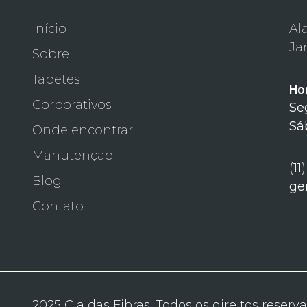
Início
Al
Ja
Sobre
Tapetes
Ho
Corporativos
Se
Sá
Onde encontrar
Manutenção
(11
Blog
ge
Contato
2025 Cia das Fibras. Todos os direitos reserv