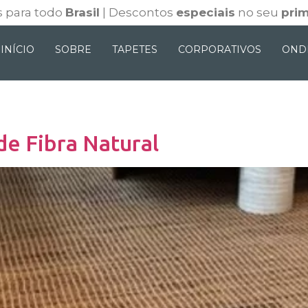
 para todo
Brasil
| Descontos
especiais
no seu
prim
INÍCIO
SOBRE
TAPETES
CORPORATIVOS
OND
de Fibra Natural