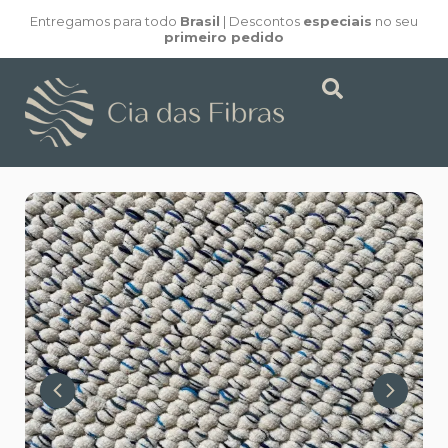
Entregamos para todo
Brasil
| Descontos
especiais
no seu
primeiro pedido