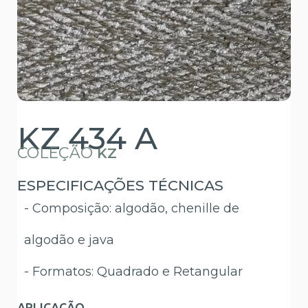
KZ 434 A
COLEÇÃO
KZ
ESPECIFICAÇÕES TÉCNICAS
- Composição: algodão, chenille de
algodão e java
- Formatos: Quadrado e Retangular
APLICAÇÃO