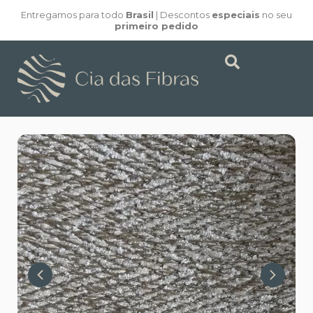
Entregamos para todo
Brasil
| Descontos
especiais
no seu
primeiro pedido