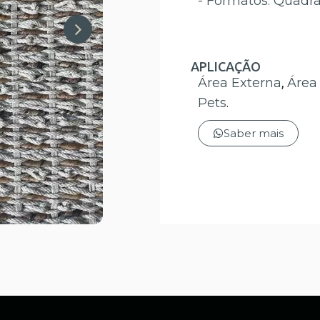
- Formatos: Quadr
APLICAÇÃO
Área Externa
,
Área
Pets
.
Saber mais