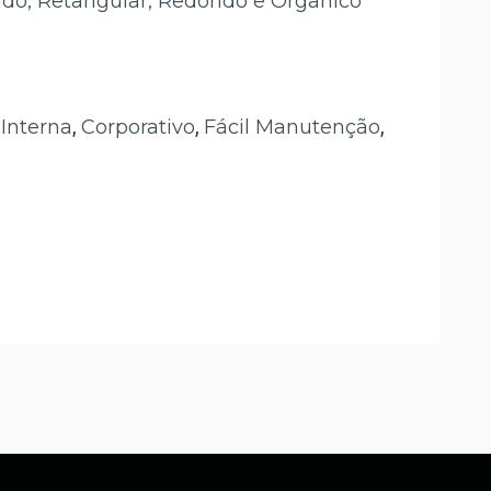
ado, Retangular, Redondo e Orgânico
 Interna
,
Corporativo
,
Fácil Manutenção
,