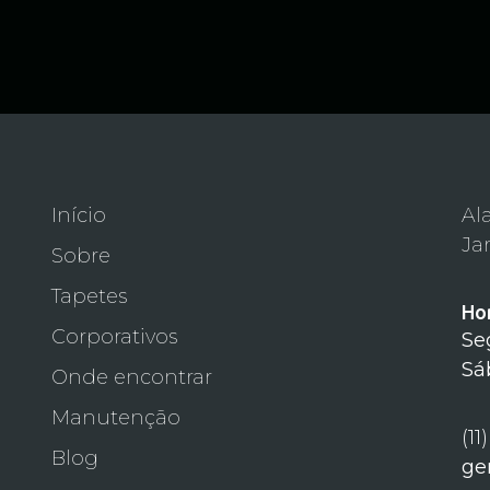
Início
Al
Ja
Sobre
Tapetes
Ho
Corporativos
Se
Sá
Onde encontrar
Manutenção
(11
Blog
ge