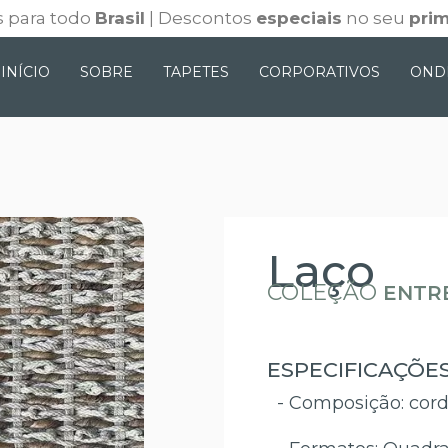
 para todo
Brasil
| Descontos
especiais
no seu
prim
INÍCIO
SOBRE
TAPETES
CORPORATIVOS
OND
Laço
COLEÇÃO
ENTR
ESPECIFICAÇÕE
- Composição: cord