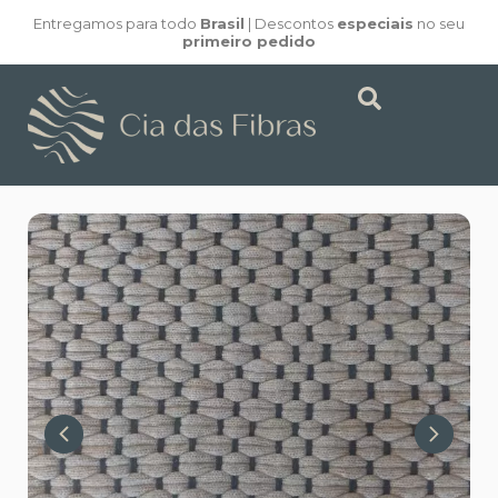
Entregamos para todo
Brasil
| Descontos
especiais
no seu
primeiro pedido