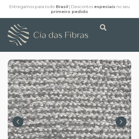
Entregamos para todo
Brasil
| Descontos
especiais
no seu
primeiro pedido