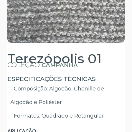
Terezópolis 01
COLEÇÃO
CAMPANHA
ESPECIFICAÇÕES TÉCNICAS
- Composição: Algodão, Chenille de
Algodão e Poliéster
- Formatos: Quadrado e Retangular
APLICAÇÃO