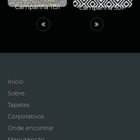
nha 1151
Pipo
Campanha 30P
Início
Sobre
Tapetes
Corporativos
Onde encontrar
Manutenção