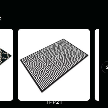
O
1
TPP508