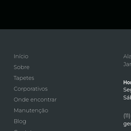
Início
Al
Ja
Sobre
Tapetes
Ho
Corporativos
Se
Sá
Onde encontrar
Manutenção
(11
Blog
ge