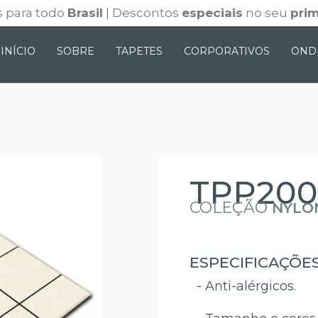
 para todo
Brasil
| Descontos
especiais
no seu
prim
INÍCIO
SOBRE
TAPETES
CORPORATIVOS
OND
TPP200
COLEÇÃO
NYLO
ESPECIFICAÇÕE
- Anti-alérgicos.