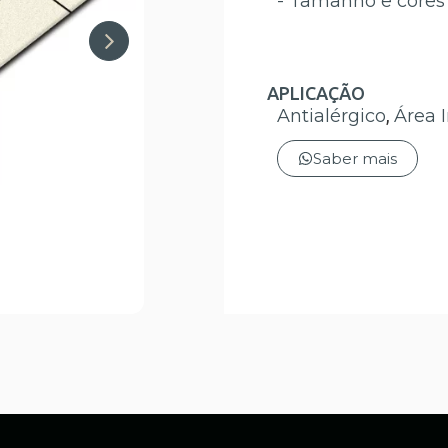
- Tamanho e cores 
APLICAÇÃO
Antialérgico
,
Área 
Saber mais