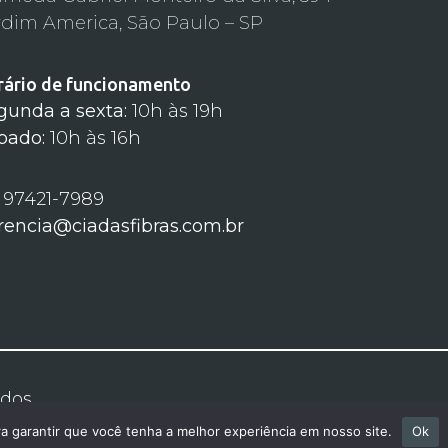
rdim America, São Paulo – SP
rário de funcionamento
gunda a sexta:
10h às 19h
bado:
10h às 16h
) 97421-7989
rencia@ciadasfibras.com.br
ados.
ra garantir que você tenha a melhor experiência em nosso site.
Ok