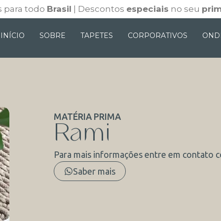
 para todo
Brasil
| Descontos
especiais
no seu
prim
INÍCIO
SOBRE
TAPETES
CORPORATIVOS
OND
MATÉRIA PRIMA
Rami
Para mais informações entre em contato 
Saber mais