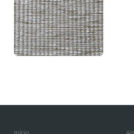
Primitivo de Lã
Início
Al