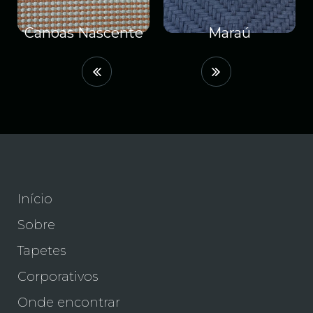
anoas Nascente
Maraú
Início
Sobre
Tapetes
Corporativos
Onde encontrar