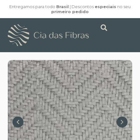
Entregamos para todo
Brasil
| Descontos
especiais
no seu
primeiro pedido