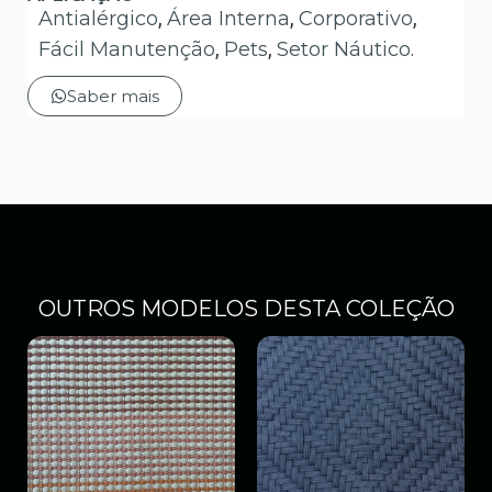
Antialérgico
,
Área Interna
,
Corporativo
,
Fácil Manutenção
,
Pets
,
Setor Náutico
.
Saber mais
OUTROS MODELOS DESTA COLEÇÃO