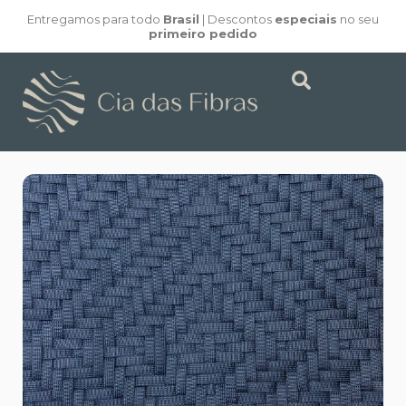
Entregamos para todo
Brasil
| Descontos
especiais
no seu
primeiro pedido