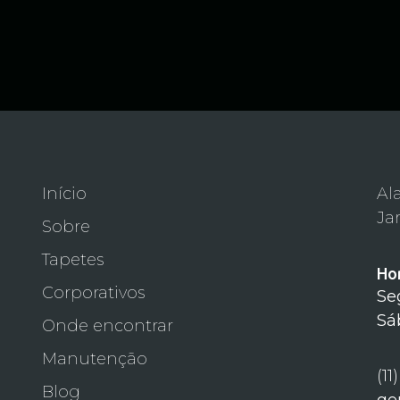
Início
Al
Ja
Sobre
Tapetes
Ho
Corporativos
Se
Sá
Onde encontrar
Manutenção
(11
Blog
ge