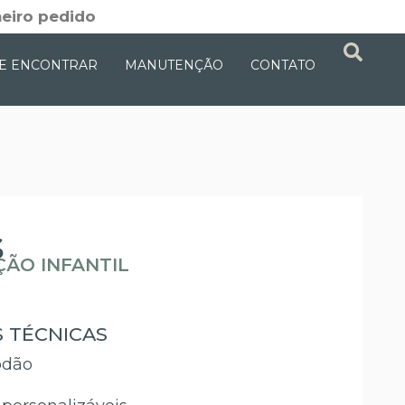
eiro pedido
E ENCONTRAR
MANUTENÇÃO
CONTATO
s
ÃO INFANTIL
S TÉCNICAS
odão