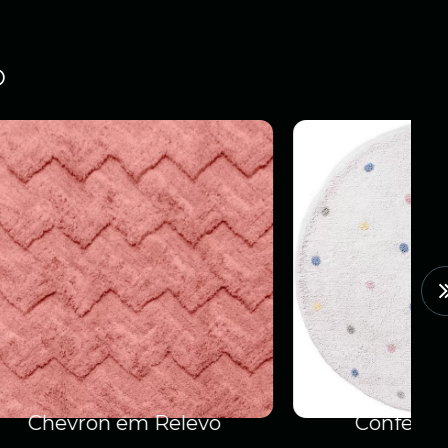
O
levo
Confete Redondo