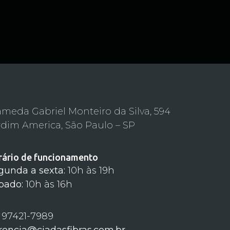
ameda Gabriel Monteiro da Silva, 594
rdim America, São Paulo – SP
rário de funcionamento
gunda a sexta:
10h às 19h
bado:
10h às 16h
) 97421-7989
rencia@ciadasfibras.com.br