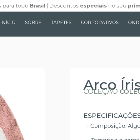
 para todo
Brasil
| Descontos
especiais
no seu
prim
INÍCIO
SOBRE
TAPETES
CORPORATIVOS
OND
Arco Íri
COLEÇÃO
COLEÇ
ESPECIFICAÇÕE
- Composição: Alg