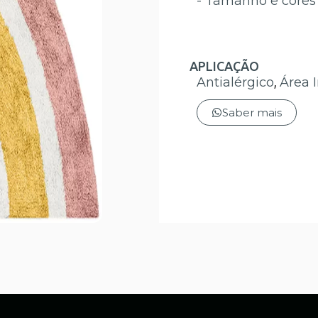
- Tamanho e cores 
APLICAÇÃO
Antialérgico
,
Área 
Saber mais