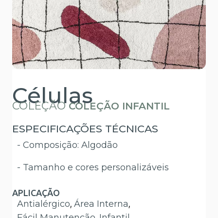
Células
COLEÇÃO
COLEÇÃO INFANTIL
ESPECIFICAÇÕES TÉCNICAS
- Composição: Algodão
- Tamanho e cores personalizáveis
APLICAÇÃO
Antialérgico
,
Área Interna
,
Fácil Manutenção
,
Infantil
.