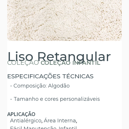
Liso Retangular
COLEÇÃO
COLEÇÃO INFANTIL
ESPECIFICAÇÕES TÉCNICAS
- Composição: Algodão
- Tamanho e cores personalizáveis
APLICAÇÃO
Antialérgico
,
Área Interna
,
Fácil Manutenção
,
Infantil
.